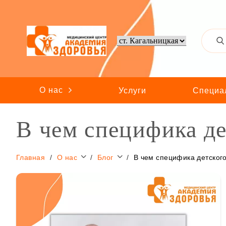
О нас
Услуги
Специа
В чем специфика д
Главная
О нас
Блог
В чем специфика детског