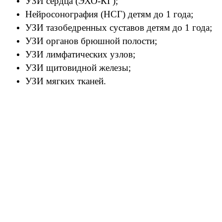
УЗИ сердца (ЭХО-КГ);
⠀
Нейросонография (НСГ) детям до 1 года;
⠀
УЗИ тазобедренных суставов детям до 1 года;
⠀
УЗИ органов брюшной полости;
⠀
УЗИ лимфатических узлов;
⠀
УЗИ щитовидной железы;
⠀
УЗИ мягких тканей.
⠀