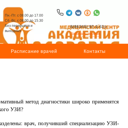
Пн.-Пт. с 08.00 до 17.00
Сб.-Вс. с 08.00 до 15.30
Без перерывов и
8(86345) 97-1-63
выходных
Заказать звонок
Расписание врачей
Контакты
рмативный метод диагностики широко применятся
тского УЗИ?
⠀
разделены: врач, получивший специализацию УЗИ-