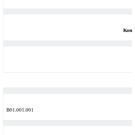
Конс
В01.001.001